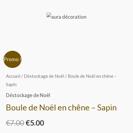
Aller
au
contenu
Menu
quantité
Le
Le
Promo !
de
prix
prix
Boule
Accueil
/
Déstockage de Noël
/ Boule de Noël en chêne –
de
Sapin
initial
actuel
Noël
Déstockage de Noël
était :
est :
en
Boule de Noël en chêne – Sapin
chêne
€7.00.
€5.00.
-
€
7.00
€
5.00
Sapin