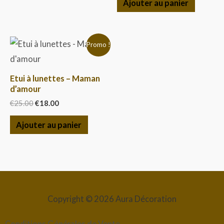
Ajouter au panier
Le
Le
Promo !
prix
prix
initial
actuel
était :
est :
Etui à lunettes – Maman
€25.00.
€18.00.
d’amour
€
25.00
€
18.00
Ajouter au panier
Copyright © 2026 Aura Décoration
Conditions Générales de Vente