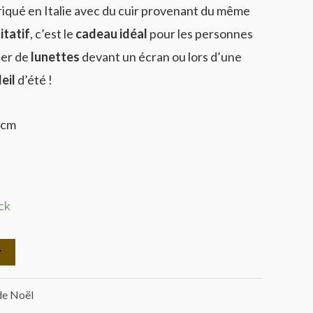
iqué en Italie avec du cuir provenant du même
.
€18.00.
itatif
, c’est le
cadeau idéal
pour les personnes
ser de
lunettes
devant un écran ou lors d’une
eil
d’été !
2 cm
ck
r
de Noël