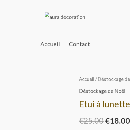
Accueil
Contact
quantité
Accueil
/
Déstockage de
Le
de
Déstockage de Noël
prix
Etui
Etui à lunett
à
initial
lunettes
€
25.00
€
18.00
était :
-