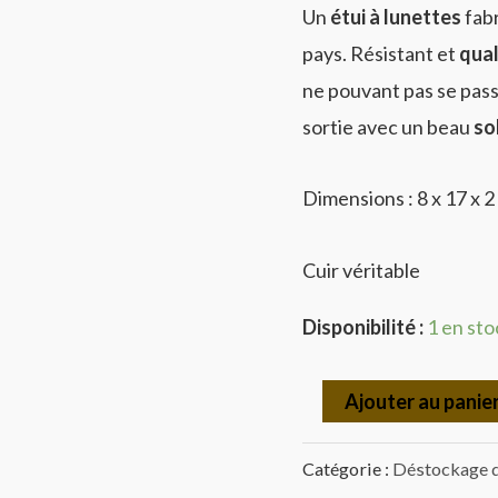
Un
étui à lunettes
fabr
Bouquet
€25.00
pays. Résistant et
qual
ne pouvant pas se pas
sortie avec un beau
sol
Dimensions : 8 x 17 x 
Cuir véritable
Disponibilité :
1 en sto
Ajouter au panie
Catégorie :
Déstockage 