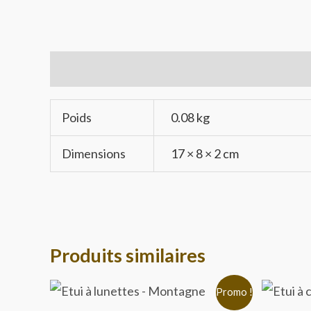
Informations complémentaires
Poids
0.08 kg
Dimensions
17 × 8 × 2 cm
Produits similaires
Le
Le
Le
Promo !
prix
prix
pr