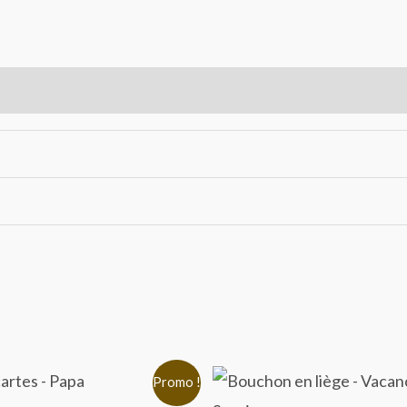
Le
Le
Le
Promo !
ix
prix
prix
prix