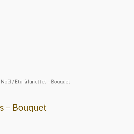
 Noël
/ Etui à lunettes – Bouquet
Le
prix
es – Bouquet
actuel
est :