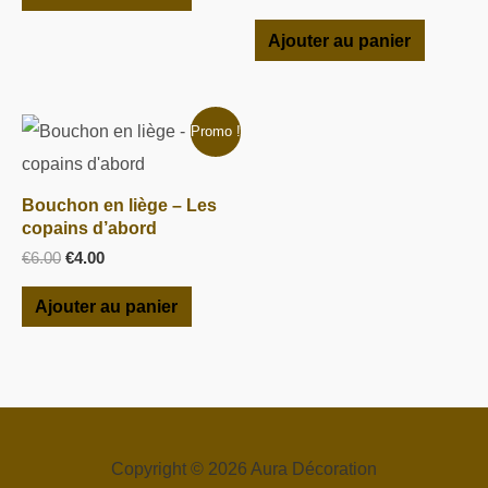
Ajouter au panier
Le
Le
Promo !
prix
prix
initial
actuel
était :
est :
Bouchon en liège – Les
€6.00.
€4.00.
copains d’abord
€
6.00
€
4.00
Ajouter au panier
Copyright © 2026 Aura Décoration