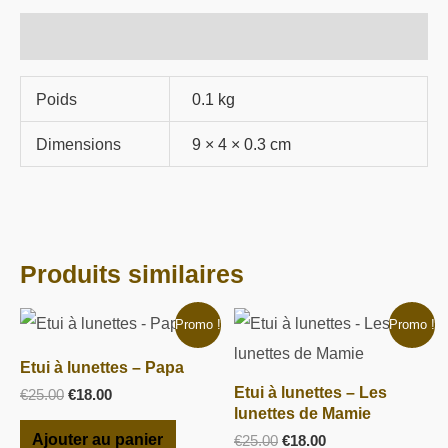
Informations complémentaires
Poids
0.1 kg
Dimensions
9 × 4 × 0.3 cm
Produits similaires
Le
Le
Le
Le
Promo !
Promo !
prix
prix
prix
prix
initial
actuel
initial
actuel
Etui à lunettes – Papa
était :
est :
était :
est :
Etui à lunettes – Les
€25.00.
€18.00.
€25.00.
€18.00.
€
25.00
€
18.00
lunettes de Mamie
Ajouter au panier
€
25.00
€
18.00