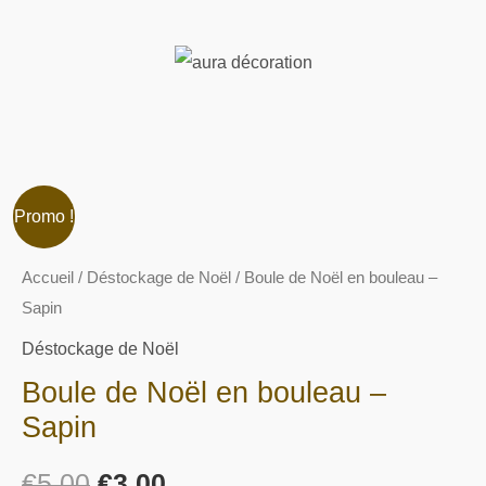
Aller
au
contenu
Menu
quantité
Le
Le
Promo !
de
prix
prix
Boule
Accueil
/
Déstockage de Noël
/ Boule de Noël en bouleau –
de
Sapin
initial
actuel
Noël
Déstockage de Noël
était :
est :
en
Boule de Noël en bouleau –
bouleau
€5.00.
€3.00.
Sapin
-
Sapin
€
5.00
€
3.00