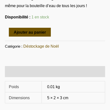
?
même pour la bouteille d’eau de tous les jours !
Disponibilité :
1 en stock
Ajouter au panier
Déstockage de Noël
Catégorie :
Informations complémentaires
Poids
0.01 kg
Dimensions
5 × 2 × 3 cm