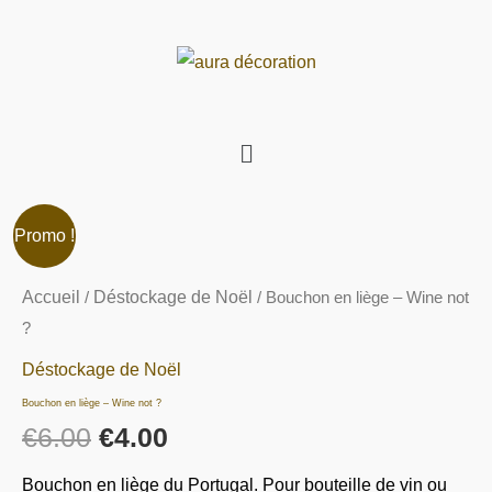
Aller
au
contenu
Menu
quantité
Le
Le
Promo !
de
prix
prix
Bouchon
Accueil
/
Déstockage de Noël
/ Bouchon en liège – Wine not
en
?
initial
actuel
liège
Déstockage de Noël
était :
est :
-
Bouchon en liège – Wine not ?
Wine
€6.00.
€4.00.
€
6.00
€
4.00
not
Bouchon en liège du Portugal. Pour bouteille de vin ou