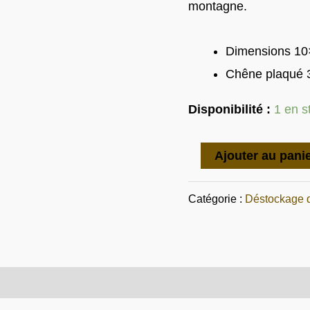
montagne.
Souvenir
€10.00
€
de
Dimensions 1
Savoie
Chêne plaqué
Disponibilité :
1 en s
Ajouter au pani
Catégorie :
Déstockage 