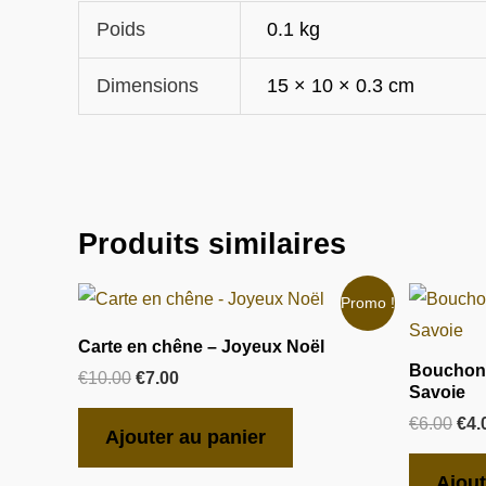
Poids
0.1 kg
Dimensions
15 × 10 × 0.3 cm
Produits similaires
Le
Le
Le
Promo !
prix
prix
pri
initial
actuel
init
Carte en chêne – Joyeux Noël
était :
est :
étai
Bouchon 
€
10.00
€
7.00
€10.00.
€7.00.
€6.
Savoie
€
6.00
€
4.
Ajouter au panier
Ajout