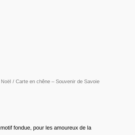
/ Carte en chêne – Souvenir de Savoie
 Noël
e
rix
ctuel
motif fondue, pour les amoureux de la
st :