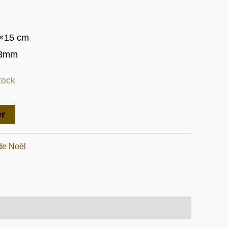
.
7.00.
0×15 cm
 3mm
tock
er
de Noël