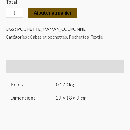
Total
Ajouter au panier
UGS :
POCHETTE_MAMAN_COURONNE
Catégories :
Cabas et pochettes
,
Pochettes
,
Textile
Informations complémentaires
Poids
0.170 kg
Dimensions
19 × 18 × 9 cm