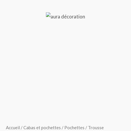
Aller
au
contenu
Menu
quantité
de
Trousse
personnalisée
-
Meilleure
maman
du
monde
Accueil
/
Cabas et pochettes
/
Pochettes
/ Trousse