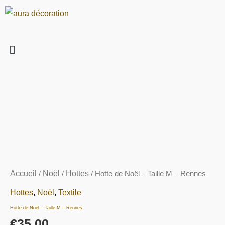
Aller
au
contenu
Menu
quantité
de
Hotte
de
Noël
-
Accueil
/
Noël
/
Hottes
/ Hotte de Noël – Taille M – Rennes
Taille
M
,
,
Hottes
Noël
Textile
-
Hotte de Noël – Taille M – Rennes
Rennes
€
35.00