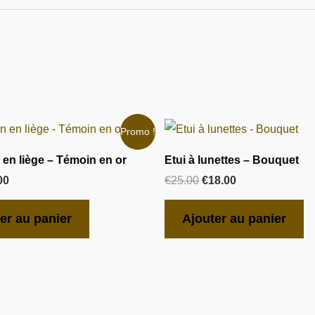
Le
Le
Le
Promo !
x
prix
prix
prix
ial
actuel
initial
actuel
en liège – Témoin en or
Etui à lunettes – Bouquet
t :
est :
était :
est :
00
€
25.00
€
18.00
00.
€4.00.
€25.00.
€18.00.
er au panier
Ajouter au panier