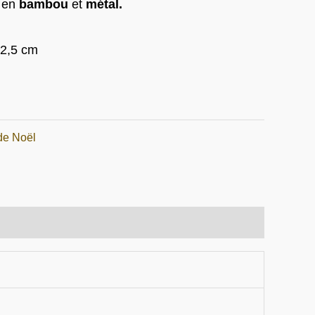
en
bambou
et
métal.
.
€15.00.
 2,5 cm
de Noël