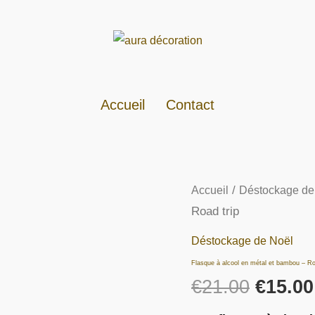
Accueil
Contact
/
Accueil
Déstockage de
Le
Road trip
prix
Déstockage de Noël
initial
Flasque à alcool en métal et bambou – Ro
€
21.00
€
15.00
était :