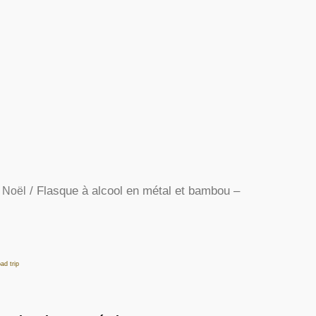
/ Flasque à alcool en métal et bambou –
 Noël
Le
prix
actuel
ad trip
est :