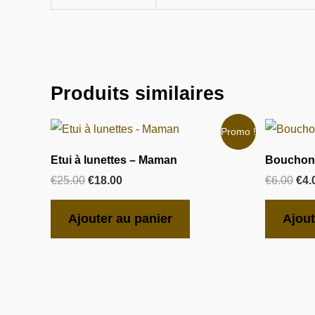
Produits similaires
Le
Le
Le
Promo !
prix
prix
pri
initial
actuel
init
Etui à lunettes – Maman
Bouchon 
était :
est :
étai
€
25.00
€
18.00
€
6.00
€
4.
€25.00.
€18.00.
€6.
Ajouter au panier
Ajout